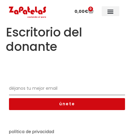
0
0,00
€
Colecciones especiales
Sobre Zapatelas
Escritorio del
donante
únete
política de privacidad