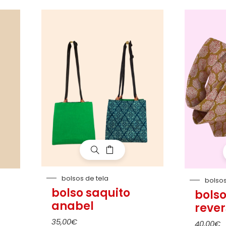
bolsos de tela
bolsos
bolso saquito
bols
anabel
rever
35,00
€
40,00
€