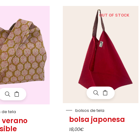
OUT OF STOCK
bolsos de tela
 de tela
bolsa japonesa
o verano
sible
18,00
€