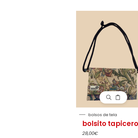
bolsos de tela
bolsito tapicer
28,00
€