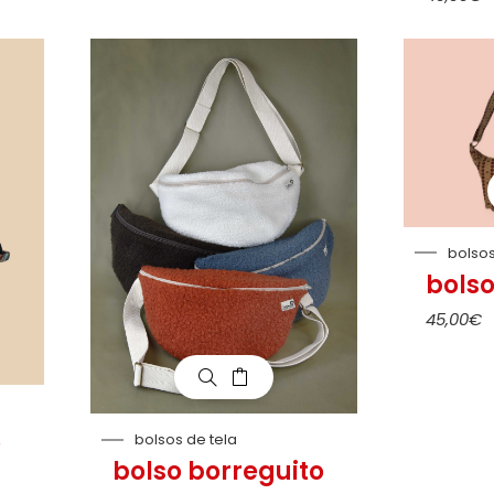
bolsos
bols
45,00
€
o
bolsos de tela
bolso borreguito