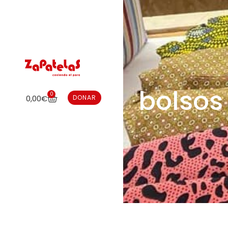
bolsos
0
0,00
€
DONAR