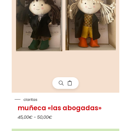
claritas
muñeca «las abogadas»
45,00
€
-
50,00
€