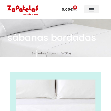
0
0,00
€
Colecciones especiales
Sobre Zapatelas
sábanas bordadas