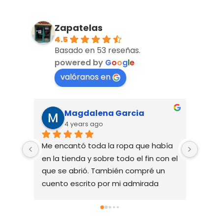
Zapatelas
4.5
Basado en 53 reseñas.
powered by
G
o
o
g
l
e
valóranos en
Magdalena Garcia
4 years ago
Me encantó toda la ropa que había 
Un pr
en la tienda y sobre todo el fin con el 
produ
que se abrió. También compré un 
inmej
cuento escrito por mi admirada 
soste
sra.Carmena.
más p