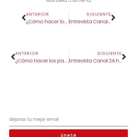
Manuela Carmena
ANTERIOR
SIGUIENTE
¿Cómo hacer los patucos de bebés?
Entrevista Canal 24 horas RTVE: Abogacía, polarización y democracia
ANTERIOR
SIGUIENTE
¿Cómo hacer los patucos de bebés?
Entrevista Canal 24 horas RTVE: Abogacía, polarización y democracia
únete