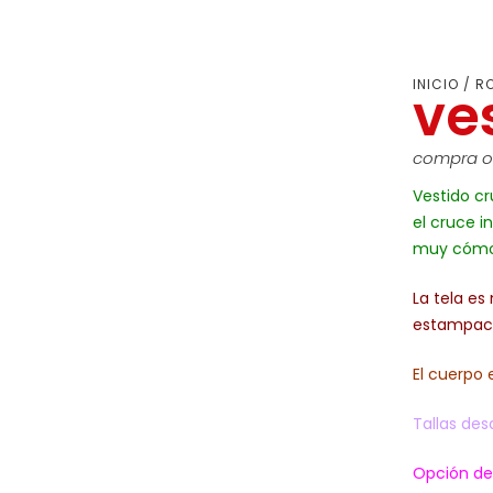
INICIO
/
RO
ve
compra on
Vestido c
el cruce i
muy cómodo
La tela es
estampaci
El cuerpo 
Tallas des
Opción de