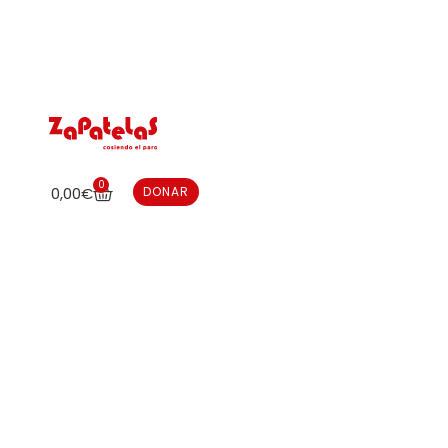
0
0,00
€
DONAR