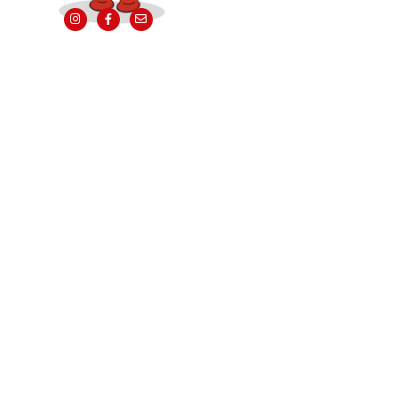
PRODUCTOS REL
¿y si añad
conjunto d