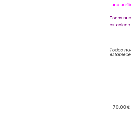
Lana acrí
Todos nue
establece 
Todos nue
establece 
70,00
€