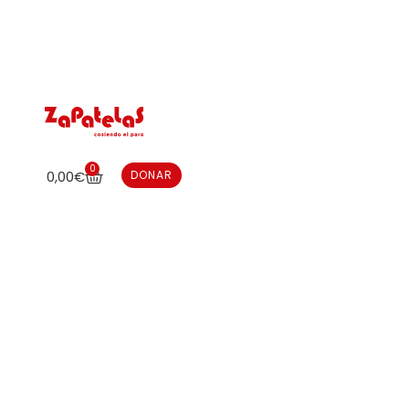
0
0,00
€
DONAR