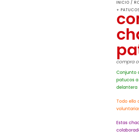
INICIO
/
RO
+ PATUCO
co
ch
pa
compra on
Conjunto 
patucos a 
delantera
Todo ello 
voluntaria
Estas cha
colaborado