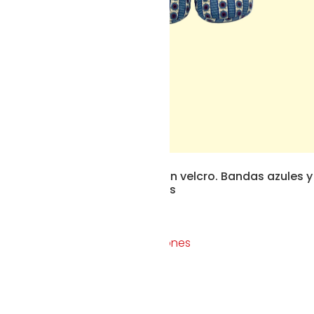
Merceditas con un velcro. Bandas azules y
blancas tapiceras
20,00
€
Seleccionar opciones