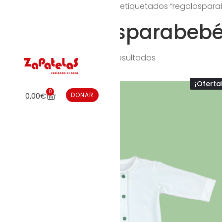
Inicio
/ Productos etiquetados “regalospar
regalosparabeb
Mostrando los 7 resultados
¡Oferta
0
0,00
€
DONAR