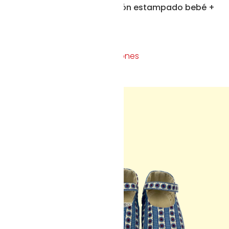
Conjunto pantalón estampado bebé +
patucos botitas
60,00
€
35,00
€
Seleccionar opciones