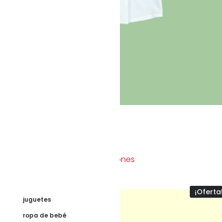
Blusa bebé
25,00
€
15,00
€
Seleccionar opciones
¡Oferta
juguetes
ropa de bebé