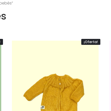
abebés”
és
!
¡Oferta!