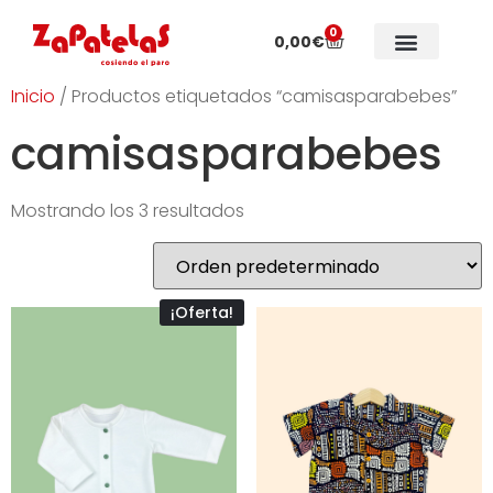
0
0,00
€
Colecciones especiales
Sobre Zapatelas
Inicio
/ Productos etiquetados “camisasparabebes”
camisasparabebes
Mostrando los 3 resultados
¡Oferta!