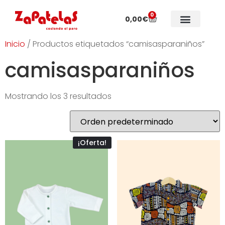
0
0,00
€
Colecciones especiales
Sobre Zapatelas
Inicio
/ Productos etiquetados “camisasparaniños”
camisasparaniños
Mostrando los 3 resultados
¡Oferta!