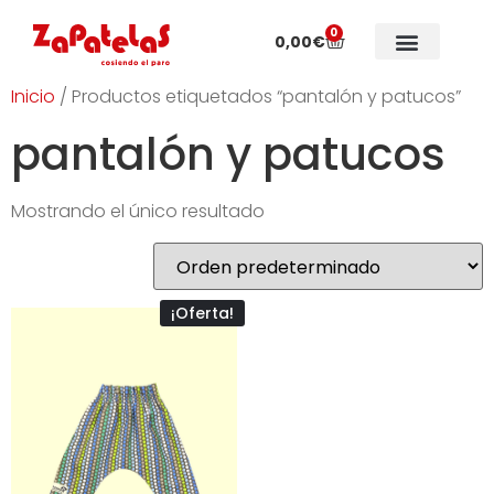
0
0,00
€
Colecciones especiales
Sobre Zapatelas
Inicio
/ Productos etiquetados “pantalón y patucos”
pantalón y patucos
Mostrando el único resultado
¡Oferta!