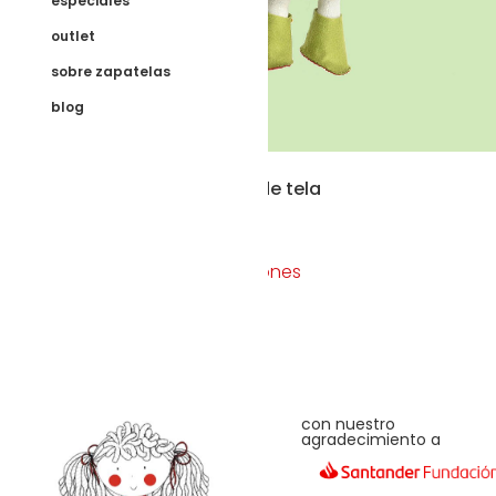
especiales
outlet
sobre zapatelas
blog
Clarita muñeca de tela
50,00
€
Seleccionar opciones
con nuestro
agradecimiento a