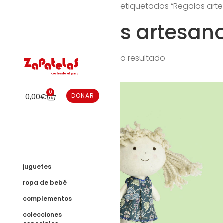
Inicio
/ Productos etiquetados “Regalos artes
Regalos artesano
Mostrando el único resultado
0
0,00
€
DONAR
juguetes
ropa de bebé
complementos
colecciones