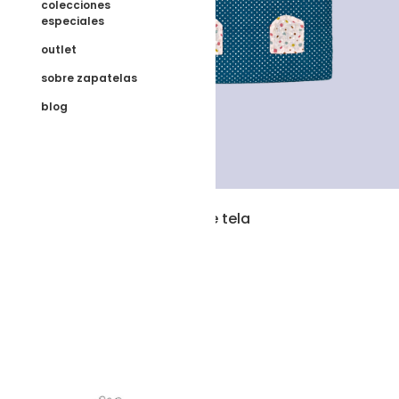
colecciones
especiales
outlet
sobre zapatelas
blog
Casita grande de tela
120,00
€
Añadir al carrito