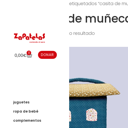
Inicio
/ Productos etiquetados “casita de m
casita de muñec
Mostrando el único resultado
0
0,00
€
DONAR
juguetes
ropa de bebé
complementos