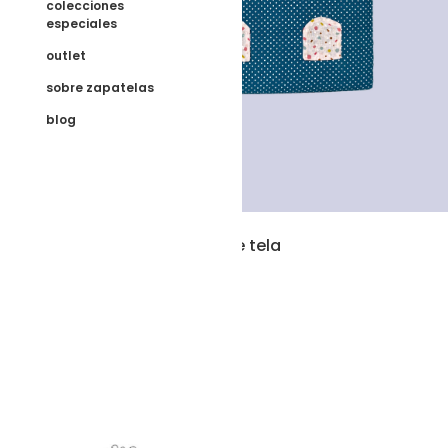
colecciones
especiales
outlet
sobre zapatelas
blog
Casita grande de tela
120,00
€
Añadir al carrito