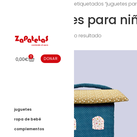
Inicio
/ Productos etiquetados “juguetes par
juguetes para ni
Mostrando el único resultado
0
0,00
€
DONAR
juguetes
ropa de bebé
complementos